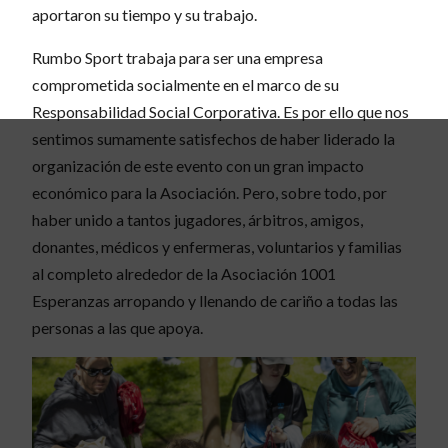
aportaron su tiempo y su trabajo.
Rumbo Sport trabaja para ser una empresa
comprometida socialmente en el marco de su
Responsabilidad Social Corporativa. Es por ello que nos
sentimos sumamente satisfechos de haber liderado la
organización de este evento con un gran impacto
económico para la Asociación. Pero, sobre todo, por
haber unido a tantos jugadores, árbitros, amigos,
donantes, médicos y enfermeras, voluntarios y familias
al completo alrededor de la Asociación 1001
Esperanzas arropando y llenando de cariño a todas las
personas a las que apoya.