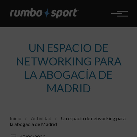
Pasar
al
contenido
principal
UN ESPACIO DE
NETWORKING PARA
LA ABOGACÍA DE
MADRID
Inicio
Actividad
Un espacio de networking para
la abogacía de Madrid
15/06/2023