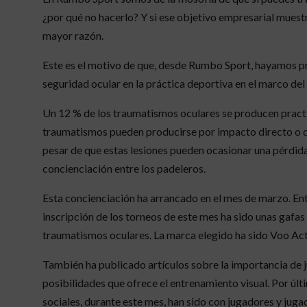
¿por qué no hacerlo? Y si ese objetivo empresarial mues
mayor razón.
Este es el motivo de que, desde Rumbo Sport, hayamos p
seguridad ocular en la práctica deportiva en el marco de
Un 12 % de los traumatismos oculares se producen practi
traumatismos pueden producirse por impacto directo o de
pesar de que estas lesiones pueden ocasionar una pérdida
concienciación entre los padeleros.
Esta concienciación ha arrancado en el mes de marzo. Entr
inscripción de los torneos de este mes ha sido unas gafas
traumatismos oculares. La marca elegido ha sido Voo Acti
También ha publicado artículos sobre la importancia de j
posibilidades que ofrece el entrenamiento visual. Por últ
sociales, durante este mes, han sido con jugadores y jug