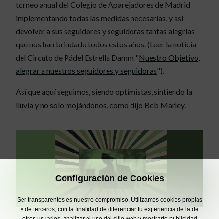
torneo anual del Colegio de Aparejadores de Madrid
implementando todas las medidas necesarias, y así
devolver a sus seguidores y seguidoras tantas alegrías
que nos han brindado todos estos años. (Leer la noticia
del Circuto de Pádel Estrella Damm "
Nuestro Objetivo,
alegrar a nuestros seguidores y seguidoras
").
Así que aquí seguimos, siendo optimistas, sintiendo la
lluvia y no solo mojándonos, como dijo Bob Marley.
Configuración de Cookies
Ser transparentes es nuestro compromiso. Utilizamos cookies propias
y de terceros, con la finalidad de diferenciar tu experiencia de la de
otros usuarios, analizar el uso del sitio web y mostrarte publicidad