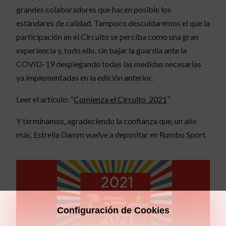
grandes colaboradores que hacen posible los
estándares de calidad. Tampoco descuidaremos el que la
participación en el Circuito se perciba como una gran
experiencia y, todo ello, sin bajar la guardia ante la
COVID-19 desplegando todas las medidas necesarias
ya implementadas en la edición anterior.
Leer el artículo: “
Comienza el Circuito 2021
”
Y terminamos, agradeciendo la confianza que, un año
más, Estrella Damm vuelve a depositar en Rumbo Sport.
Configuración de Cookies