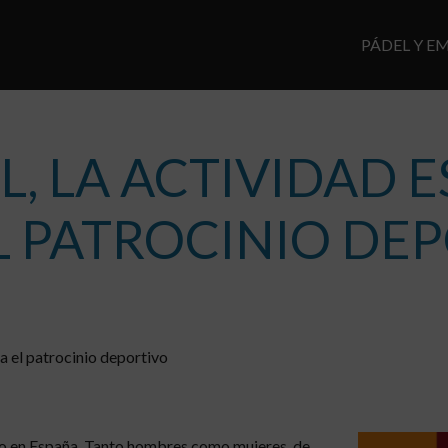
PÁDEL Y E
NAV
PRIN
L, LA ACTIVIDAD 
L PATROCINIO DE
ra el patrocinio deportivo
ado en España. Tanto hombres como mujeres, de