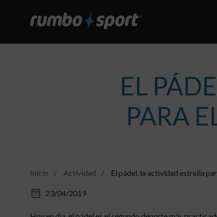
Pasar
al
contenido
principal
EL PÁDE
PARA E
Inicio
Actividad
El pádel, la actividad estrella pa
23/04/2019
Hoy en día, el pádel es el segundo deporte más practic