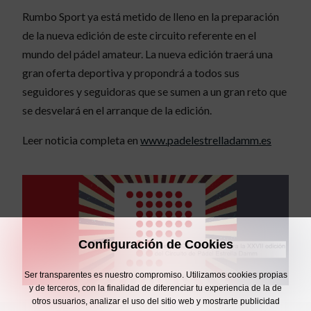
Rumbo Sport ya está metido de lleno en la preparación
de la nueva edición de este circuito referente en el
mundo del pádel amateur. La nueva edición traerá una
gran oferta deportiva y propondrá a todos sus
seguidores y seguidoras que se sumen a un gran reto que
se desvelará en el arranque de la edición.
Leer noticia completa en
www.padelestrelladamm.es
Configuración de Cookies
Ser transparentes es nuestro compromiso. Utilizamos cookies propias
y de terceros, con la finalidad de diferenciar tu experiencia de la de
otros usuarios, analizar el uso del sitio web y mostrarte publicidad