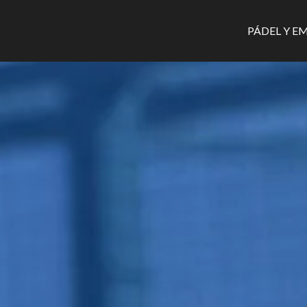
PÁDEL Y E
NAV
PRIN